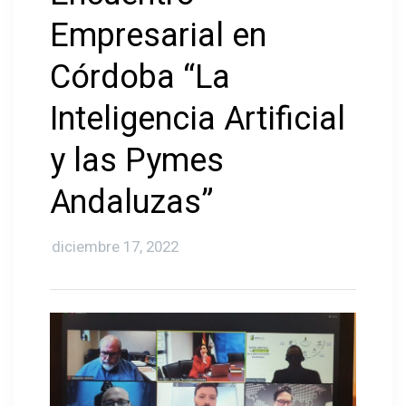
Empresarial en
Córdoba “La
A
Inteligencia Artificial
y las Pymes
Andaluzas”
diciembre 17, 2022