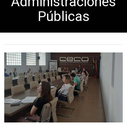
Administraciones
Públicas
A