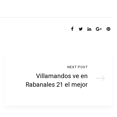
SHARE:
NEXT POST
Villamandos ve en
Rabanales 21 el mejor
lugar para la nueva sede
de la empresa Escribano