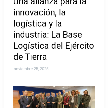
Una alianza para la
innovación, la
logística y la
A
industria: La Base
Logística del Ejército
de Tierra
noviembre 25, 2025